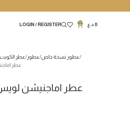
0
0
د.ع
LOGIN / REGISTER
عطور نسخة خاص
عطور
عطر الكويت 
عطر اماجن
عطر اماجنيشن لويس