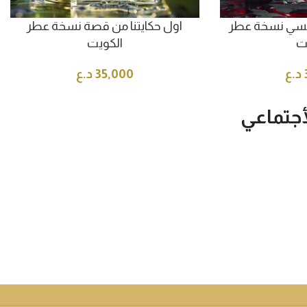
اريسي نسخة عطر
اول حكايتنا من قصة نسخة عطر
ت
الكويت
د.ع
35,000
د.ع
أجتماعي