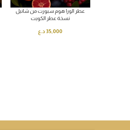
 لويس فيتون
عطر الورا هوم سبورت من شانيل
كويت
نسخة عطر الكويت
ع
35,000
د.ع