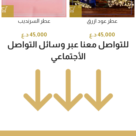
عطر عود ازرق
عطر السرنديب
45,000
د.ع
45,000
د.ع
للتواصل معنا عبر وسائل التواصل
الأجتماعي