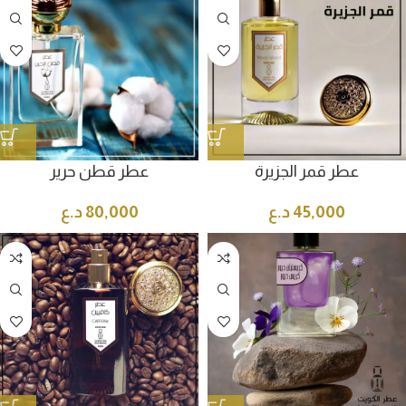
عطر قمر الجزيرة
عطر قطن حرير
45,000
د.ع
80,000
د.ع