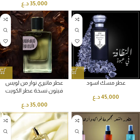
35,000
د.ع
عطر مسك اسود
عطر ماتيري نوار من لويس
فيتون نسخة عطر الكويت
45,000
د.ع
35,000
د.ع