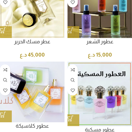
عطور الشعر
عطر مسك الحرير
15,000
د.ع
45,000
د.ع
عطور كلاسيكة
عطور مسكية