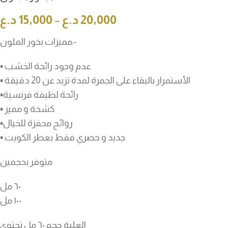
20,000
د.ع
–
15,000
د.ع
مميزات بخور الملون:-
▪︎ عدم وجود رائحة الخشب
▪︎ الأستمرار بالبقاء على الجمرة لمدة تزيد عن 20 دقيقة
▪︎رائحة لطيفة فرنسية
▪︎ كشخة و مميز
▪︎روائح محفزة للخيال
▪︎ جديد و حصري فقط بعطر الكويت
متوفر بحجمين
٦٠ مل
١٠٠ مل
العلبة حجم ٦٠ مل تحتوي