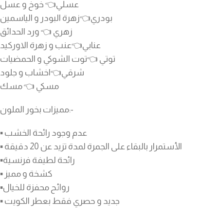
عسلي👈 خوخ و عسل
بودري👈زهرة البودر و الياسمين
زهري 👈 ورد الحدائق
عنابي👈عنب و زهرة الاوركيد
توتي 👈توت الشوكي و الحمضيات
شرقي👈اخشاب و جلود
مسكي 👈 مسك
مميزات بخور الملون:-
▪︎ عدم وجود رائحة الخشب
▪︎ الأستمرار بالبقاء على الجمرة لمدة تزيد عن 20 دقيقة
▪︎رائحة لطيفة فرنسية
▪︎ كشخة و مميز
▪︎روائح محفزة للخيال
▪︎ جديد و حصري فقط بعطر الكويت