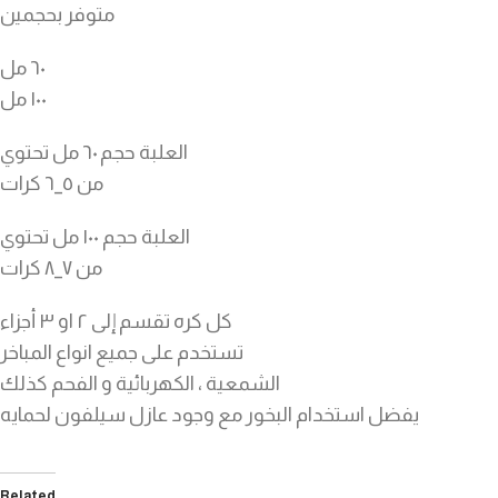
متوفر بحجمين
٦٠ مل
١٠٠ مل
العلبة حجم ٦٠ مل تحتوي
من ٥_٦ كرات
العلبة حجم ١٠٠ مل تحتوي
من ٧_٨ كرات
كل كره تقسم إلى ٢ او ٣ أجزاء
تستخدم على جميع انواع المباخر
الشمعية ، الكهربائية و الفحم كذلك
يفضل استخدام البخور مع وجود عازل سيلفون لحمايه
Related