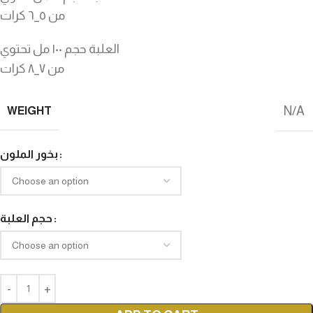
من ٥_٦ كرات
العلبة حجم ١٠٠ مل تحتوي
من ٧_٨ كرات
N/A
WEIGHT
بخور الملون
حجم العلبة