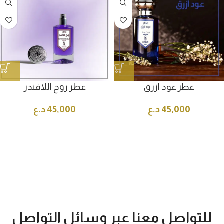
عطر عود ازرق
عطر روح اللافندر
45,000
د.ع
45,000
د.ع
للتواصل معنا عبر وسائل التواصل