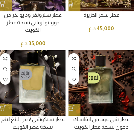
عطر سحر الجزيرة
عطر سترونغر وذ يو لذر من
جورجيو ارماني نسخة عطر
45,000
د.ع
الكويت
35,000
د.ع
عطر شي عود من انفاسك
عطر سيكوشي ٧ من لينغ لينغ
دخون نسخة عطر الكويت
نسخة عطر الكويت