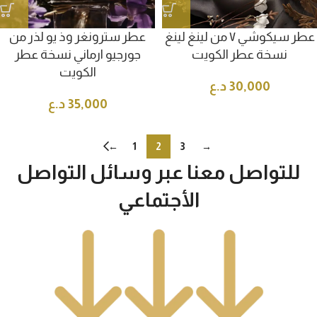
عطر سيكوشي ٧ من لينغ لينغ
عطر سترونغر وذ يو لذر من
نسخة عطر الكويت
جورجيو ارماني نسخة عطر
الكويت
30,000
د.ع
35,000
د.ع
←
1
2
3
→
للتواصل معنا عبر وسائل التواصل
الأجتماعي