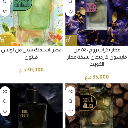
عطر بكرات روج ٥٤٠ من
عطر باسيفك شيل من لويس
مايسون كارديجان نسخة عطر
فيتون
الكويت
30,000
د.ع
35,000
د.ع